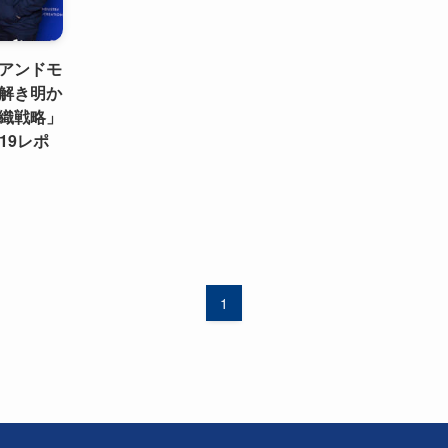
アンドモ
解き明か
織戦略」
019レポ
1