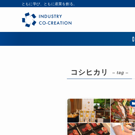
ともに学び、ともに産業を創る。
【
コシヒカリ
– tag –