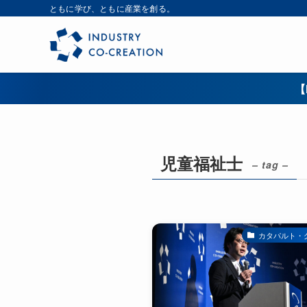
ともに学び、ともに産業を創る。
【
児童福祉士
– tag –
カタパルト・