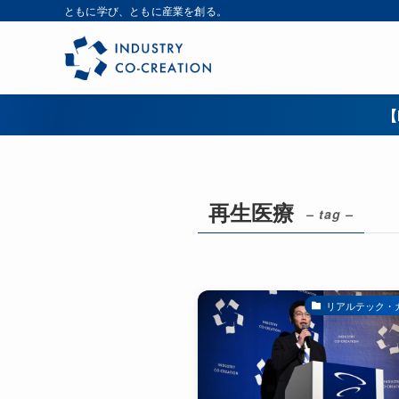
ともに学び、ともに産業を創る。
【
再生医療
– tag –
リアルテック・