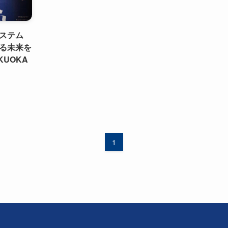
システム
る未来を
UKUOKA
1