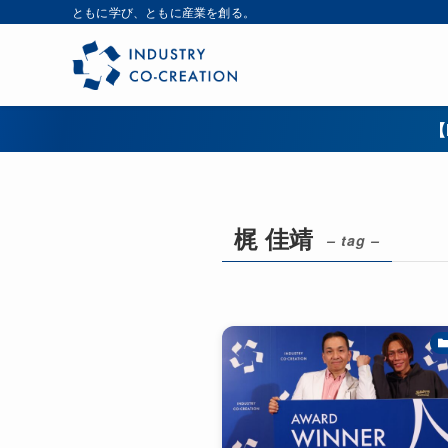
ともに学び、ともに産業を創る。
【
梶 佳靖
– tag –