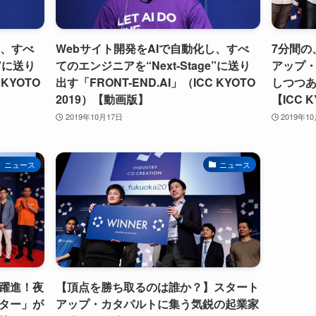
し、すべ
Webサイト開発をAIで自動化し、すべ
7分間の
e”に送り
てのエンジニアを“Next-Stage”に送り
アップ
 KYOTO
出す「FRONT-END.AI」（ICC KYOTO
しつつ
2019）【動画版】
【ICC 
2019年10月17日
2019年1
ニュース
ニュース
躍進！夜
【頂点を勝ち取るのは誰か？】スタート
ター」が
アップ・カタパルトに集う気鋭の起業家