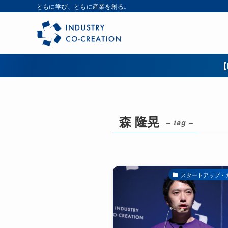
ともに学び、ともに産業を創る。
【
森 隆晃
– tag –
スタートアップ・