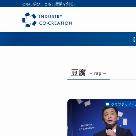
ともに学び、ともに産業を創る。
【
豆腐
– tag –
クラフテッド・