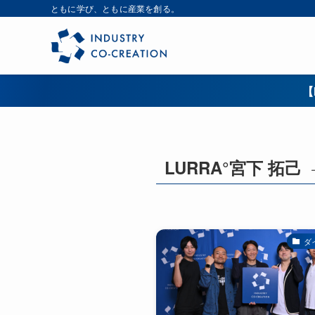
ともに学び、ともに産業を創る。
【
LURRA°宮下 拓己
ダ