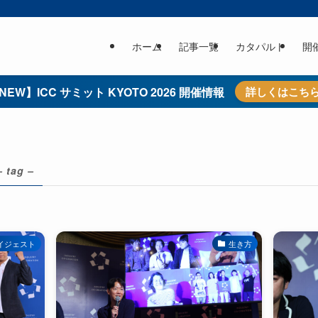
ホーム
記事一覧
カタパルト
開
NEW】ICC サミット KYOTO 2026 開催情報
詳しくはこち
– tag –
イジェスト
生き方