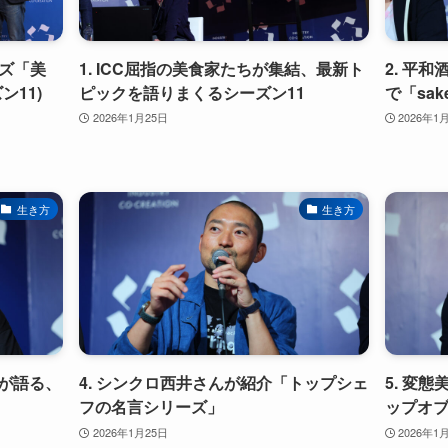
ズ「美
1. ICC屈指の美食家たちが集結、最新ト
2. 平
11)
ピックを語りまくるシーズン11
で「sa
2026年1月25日
2026年1
生き方
生き方
んが語る、
4. シンクロ西井さんが紹介「トップシェ
5. 変
フの名言シリーズ」
ップオブ
2026年1月25日
2026年1