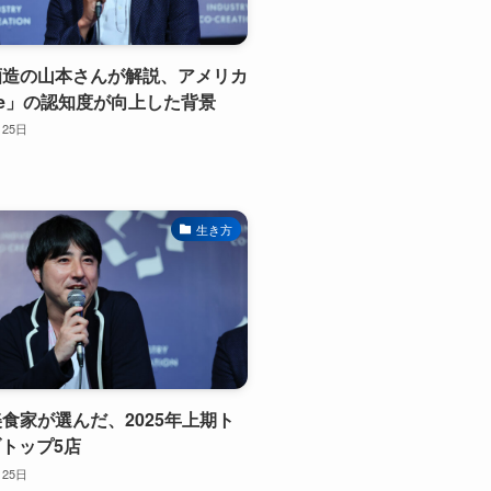
和酒造の山本さんが解説、アメリカ
ke」の認知度が向上した背景
月25日
生き方
態美食家が選んだ、2025年上期ト
トップ5店
月25日