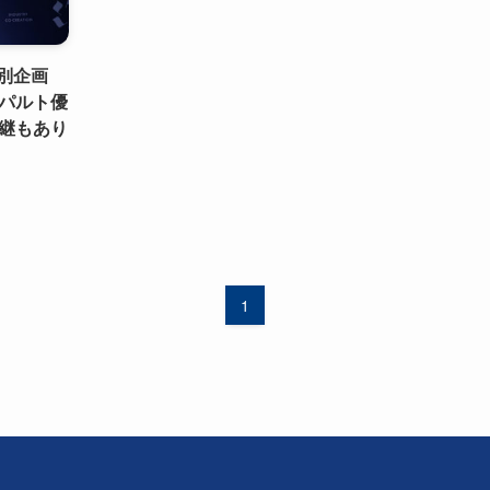
特別企画
パルト優
継もあり
1