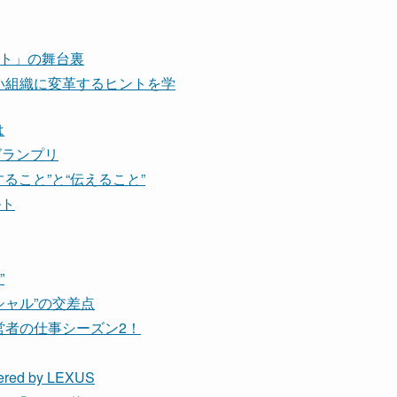
ト」の舞台裏
い組織に変革するヒントを学
は
グランプリ
すること”と“伝えること”
ルト
”
シャル”の交差点
営者の仕事シーズン2！
 by LEXUS