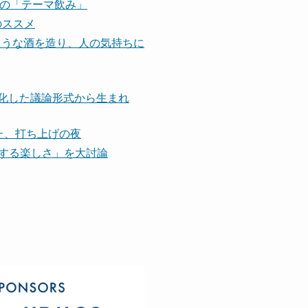
深夜の「テーマ飲み」
のススメ
ような酒を造り、人の気持ちに
進化した議論形式から生まれ
た、打ち上げの夜
力する楽しさ」を大討論