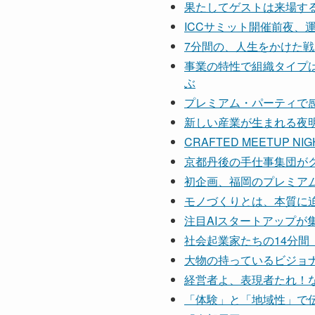
果たしてゲストは来場する
ICCサミット開催前夜、運
7分間の、人生をかけた
事業の特性で組織タイプ
ぶ
プレミアム・パーティで感じ
新しい産業が生まれる夜
CRAFTED MEETUP
京都丹後の手仕事集団がグ
初企画、福岡のプレミア
モノづくりとは、本質に迫
注目AIスタートアップが集結
社会起業家たちの14分間
大物の持っているビジョ
経営者よ、表現者たれ！
「体験」と「地域性」で伝わる