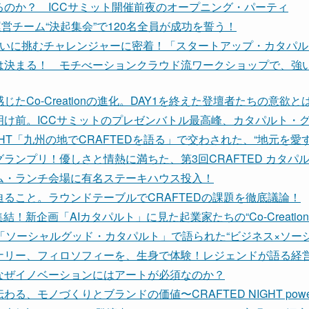
のか？ ICCサミット開催前夜のオープニング・パーティ
営チーム“決起集会”で120名全員が成功を誓う！
戦いに挑むチャレンジャーに密着！「スタートアップ・カタパル
は決まる！ モチべーションクラウド流ワークショップで、強
たCo-Creationの進化。DAY1を終えた登壇者たちの意欲と
明け前。ICCサミットのプレゼンバトル最高峰、カタパルト・
 NIGHT「九州の地でCRAFTEDを語る」で交わされた、“地元を愛
ランプリ！優しさと情熱に満ちた、第3回CRAFTED カタパ
ム・ランチ会場に有名ステーキハウス投入！
ること。ラウンドテーブルでCRAFTEDの課題を徹底議論！
！新企画「AIカタパルト」に見た起業家たちの“Co-Creation
「ソーシャルグッド・カタパルト」で語られた“ビジネス×ソー
ナリー、フィロソフィーを、生身で体験！レジェンドが語る経
なぜイノベーションにはアートが必須なのか？
、モノづくりとブランドの価値〜CRAFTED NIGHT powered