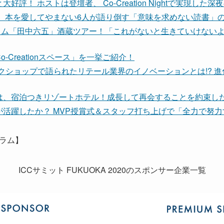
評！ ホストは登壇者、 Co-Creation Nightで実現した
！ 本を愛してやまない6人が語り倒す「意味を求めない読書」
グラム「田中六五」酒蔵ツアー！「これがないと生きていけない
-Creationスペース」を一挙ご紹介！
ークショップで語られたリテール業界のイノベーションとは!? 
は、宿泊つきリゾートホテル！成長して再会することを約束し
が活躍したか？ MVP授賞式＆スタッフ打ち上げで「全力で努
ラム】
ICCサミット FUKUOKA 2020のスポンサー企業一覧