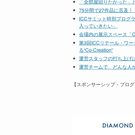
「全部屋回りたかった」と大好
75分間で27作品に言及
ICCサミット特別プロ
入っていきたい」
会場内の展示スペース「Co
第3回ICCリテール・ワ
る“Co-Creation”
運営スタッフの打ち上げ
運営チームで、どんな人
【スポンサーシップ・プログ