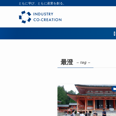
ともに学び、ともに産業を創る。
【
最澄
– tag –