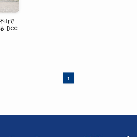
本山で
【ICC
1