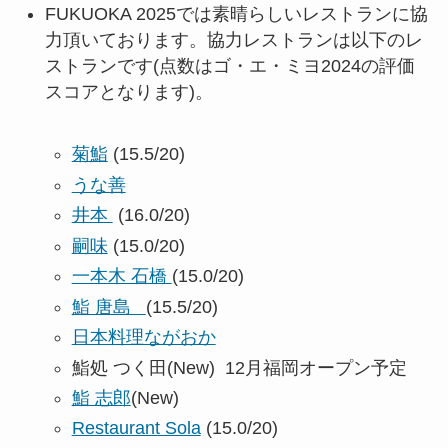
FUKUOKA 2025では素晴らしいレストランに協
力頂いております。協力レストランは以下のレ
ストランです(
点数はゴ・エ・ミヨ2024の評価
スコアとなります)
。
菊鮨
(15.5/20)
うな善
井本
(16.0/20)
嗣味
(15.0/20)
一本木 石橋
(15.0/20)
鮨 唐島
(15.5/20)
日本料理ながおか
鮨処 つく田(New) 12月福岡オープン予定
鮨 志郎
(New)
Restaurant Sola
(15.0/20)