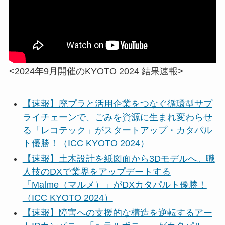
<2024年9月開催のKYOTO 2024 結果速報>
【速報】廃プラと活用企業をつなぐ循環型サプ
ライチェーンで、ごみを資源に生まれ変わらせ
る「レコテック」がスタートアップ・カタパル
ト優勝！（ICC KYOTO 2024）
【速報】土木設計を紙図面から3Dモデルへ。職
人技のDXで業界をアップデートする
「Malme（マルメ）」がDXカタパルト優勝！
（ICC KYOTO 2024）
【速報】障害への支援的な構造を逆転するアー