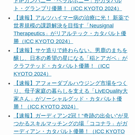
トIPカンパニー「ヘラルボニー」がカタパル
ト・グランプリ優勝！（ICC KYOTO 2024）
【速報】アルツハイマー病の治療に光！ 新薬で
世界規模の課題解決を目指す「Neusignal
Therapeutics」がリアルテック・カタパルト優
勝（ICC KYOTO 2024）
【速報】サケ造りで終わらない。男鹿のまちを
醸し、日本の希望の星になる「稲とアガベ」が
クラフテッド・カタパルト優勝！（ICC
KYOTO 2024）
【速報】アフォーダブルハウジング市場をつく
り、母子家庭の暮らしを支える「LivEQuality大
家さん」がソーシャルグッド・カタパルト優
勝！（ICC KYOTO 2024）
【速報】ガーディアン2冠！“奇跡の出会い”が見
つかるスキルマッチングの場「ココナラ」がガ
ーディアン・カタパルト優勝！（ICC KYOTO