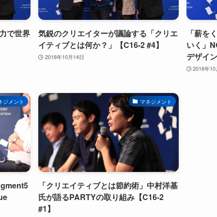
力で世界
気鋭のクリエイターが議論する「クリエ
「薪を
イティブとは何か？」【C16-2 #4】
いく」N
デザイン
2016年10月14日
2016年1
ネジメント
マネジメント
ment5
「クリエイティブとは節約術」中村洋基
ue
氏が語るPARTYの取り組み【C16-2
#1】