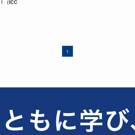
（ICC
1