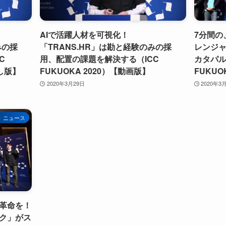
AIで活躍人材を可視化！
7分間の
みの採
「TRANS.HR」は勘と経験のみの採
レンジ
C
用、配置の課題を解決する（ICC
カタパル
こし版】
FUKUOKA 2020）【動画版】
FUKUO
2020年3月29日
2020年3
ニュース
革命を！
ック」がス