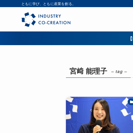
ともに学び、ともに産業を創る。
【
宮﨑 能理子
– tag –