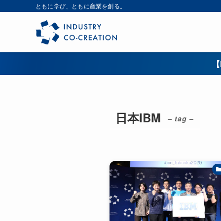
ともに学び、ともに産業を創る。
【
日本IBM
– tag –