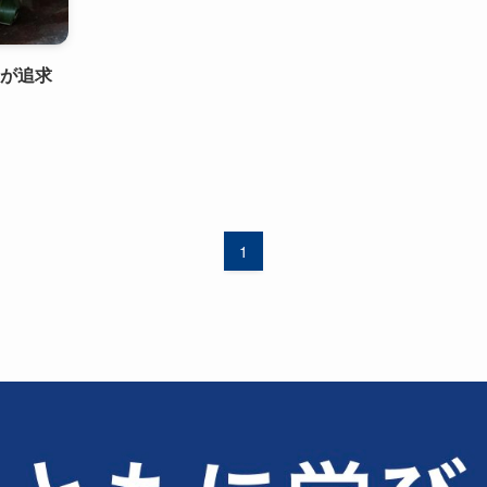
」が追求
1