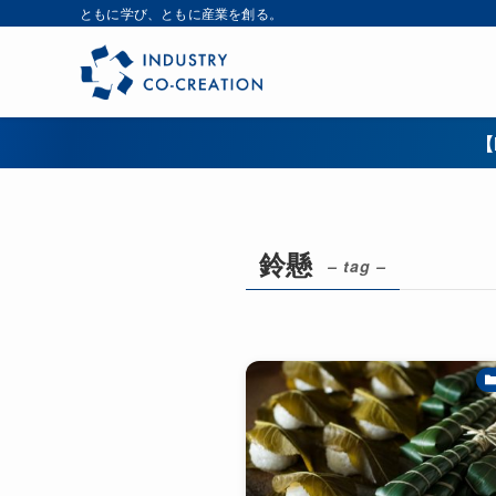
ともに学び、ともに産業を創る。
【
鈴懸
– tag –