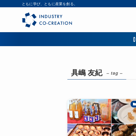
ともに学び、ともに産業を創る。
【
具嶋 友紀
– tag –