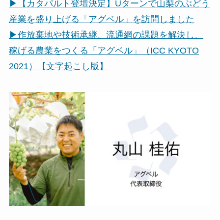
▶︎
【カタパルト登壇決定】Uターンで山梨のぶどう
産業を盛り上げる「アグベル」を訪問しました
▶︎作放棄地や技術承継、流通網の課題を解決し、
稼げる農業をつくる「アグベル」（ICC KYOTO
2021）【文字起こし版】