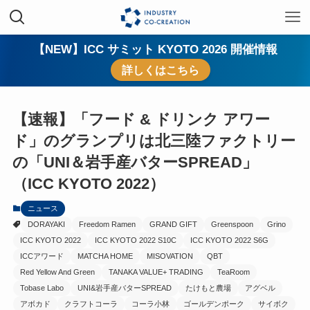
【NEW】ICC サミット KYOTO 2026 開催情報
詳しくはこちら
【速報】「フード & ドリンク アワー
ド」のグランプリは北三陸ファクトリー
の「UNI＆岩手産バターSPREAD」
（ICC KYOTO 2022）
ニュース
DORAYAKI
Freedom Ramen
GRAND GIFT
Greenspoon
Grino
ICC KYOTO 2022
ICC KYOTO 2022 S10C
ICC KYOTO 2022 S6G
ICCアワード
MATCHA HOME
MISOVATION
QBT
Red Yellow And Green
TANAKA VALUE+ TRADING
TeaRoom
Tobase Labo
UNI&岩手産バターSPREAD
たけもと農場
アグベル
アボカド
クラフトコーラ
コーラ小林
ゴールデンポーク
サイボク