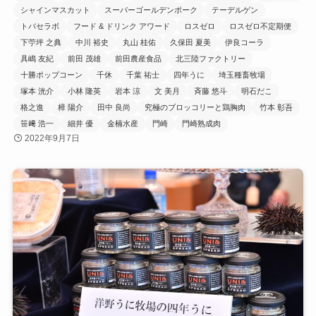
シャインマスカット
スーパーゴールデンポーク
テーデルゲン
トバセラボ
フード & ドリンク アワード
ロスゼロ
ロスゼロ不定期便
下苧坪 之典
中川 裕史
丸山 桂佑
久保田 夏美
伊良コーラ
具嶋 友紀
前田 茂雄
前田農産食品
北三陸ファクトリー
十勝ポップコーン
千休
千葉 祐士
四年うに
埼玉種畜牧場
塚本 洸介
小林 隆英
岩本 涼
文 美月
斉藤 悠斗
明石だこ
格之進
樟 陽介
田中 良尚
究極のブロッコリーと鶏胸肉
竹本 彰吾
笹﨑 浩一
細井 優
金楠水産
門崎
門崎熟成肉
2022年9月7日