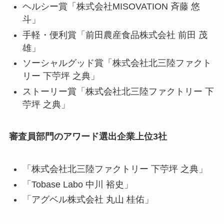
ヘルシー賞「
株式会社MISOVATION 斉藤 悠
斗
」
手軽・便利賞「
前田農産食品株式会社 前田 茂
雄
」
ソーシャルグッド賞「
株式会社北三陸ファクト
リー 下苧坪 之典
」
ストーリー賞「
株式会社北三陸ファクトリー 下
苧坪 之典
」
審査員部門のアワード選出企業上位3社
「
株式会社北三陸ファクトリー 下苧坪 之典
」
「
Tobase Labo 中川 裕史
」
「
アグベル株式会社 丸山 桂佑
」