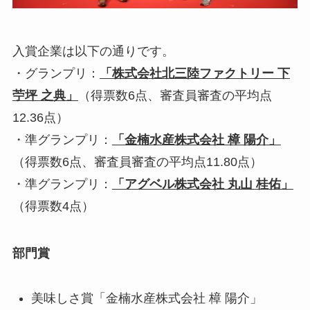
入賞企業は以下の通りです。
・グランプリ：
「株式会社北三陸ファクトリー 下
苧坪 之典」
（得票数6点、
審査員審査の平均点
12.36点
）
・準グランプリ：
「金楠水産株式会社 樟 陽介」
（得票数6点、
審査員審査の平均点11.80点
）
・準グランプリ：
「アグベル株式会社 丸山 桂佑」
（得票数4点）
部門賞
美味しさ賞「
金楠水産株式会社 樟 陽介
」