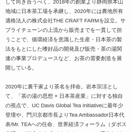
して向き合うべく、2018年の創業より静岡県本山
地域に日本茶工場を承継し、2020年には農地所有
適格法人の株式会社THE CRAFT FARMを設立。サ
プライチェーンの上流から販売までを一貫して担
うことで、循環経済を意識した生産・日本茶の製
法をもとにした嗜好品の開発及び販売・茶の湯関
連の事業プロデュースなど、お茶の需要創造を展
開している。
2020年に裏千家より茶名を拝命。岩本宗涼とし
て、「茶の湯の思想 × 日本茶産業」に対する独自
の視点で、UC Davis Global Tea Initiativeに最年少
登壇や、門川京都市長よりTea Ambassador日本代
表/Mr. TEAへの任命、世界経済フォーラム（ダボス