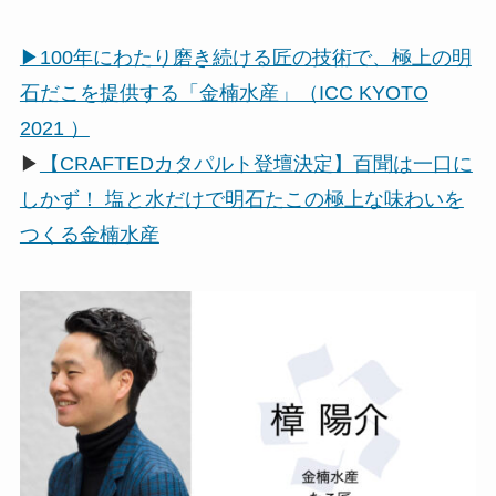
▶︎100年にわたり磨き続ける匠の技術で、極上の明
石だこを提供する「金楠水産」（ICC KYOTO
2021 ）
▶
【CRAFTEDカタパルト登壇決定】百聞は一口に
しかず！ 塩と水だけで明石たこの極上な味わいを
つくる金楠水産