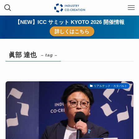
【NEW】ICC サミット KYOTO 2026 開催情報
詳しくはこちら
眞部 達也
– tag –
リアルテック・カタパルト