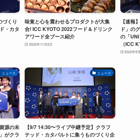
のづくり
味覚と心を震わせるプロダクトが大集
【速報】
ド・カタ
合! ICC KYOTO 2022フード＆ドリンク
ド」の
アワード全ブース紹介
の「UN
（ICC K
2022年11月2日
2022年9
ニュース
ニュース
資源の未
【9/7 14:30〜ライブ中継予定】クラフ
」がクラ
テッド・カタパルトに集うものづくり企