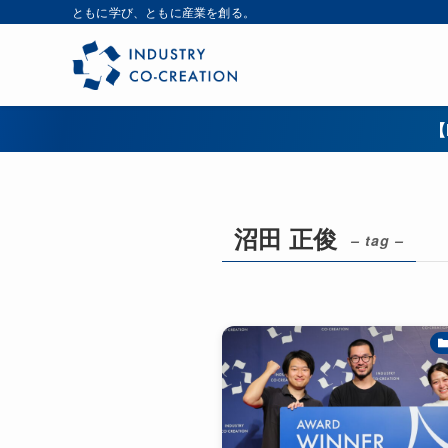
ともに学び、ともに産業を創る。
【
沼田 正俊
– tag –