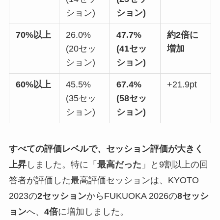
ション)
ション)
70%以上
26.0%
47.7%
約2倍に
(20セッ
(41セッ
増加
ション)
ション)
60%以上
45.5%
67.4%
+21.9pt
(35セッ
(58セッ
ション)
ション)
すべての評価レベルで、セッション評価が大きく
上昇
しました。特に「
最高だった
」と9割以上の回
答者が評価した最高評価セッションは、KYOTO
2023の
2セッション
からFUKUOKA 2026の
8セッシ
ョン
へ、
4倍
に増加しました。