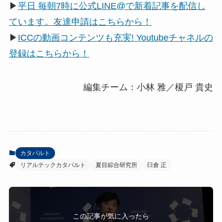
▶
平日 毎朝7時に公式LINE@で新着記事を配信し
ています。友達申請はこちらから！
▶
ICCの動画コンテンツも充実! Youtubeチャネルの
登録はこちらから！
編集チーム：小林 雅／榎戸 貴史
カタパルト
リアルテックカタパルト
夏目綜合研究所
臼倉 正
この記事が気に入ったら