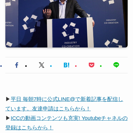
▶
平日 毎朝7時に公式LINE@で新着記事を配信し
ています。友達申請はこちらから！
▶
ICCの動画コンテンツも充実! Youtubeチャネルの
登録はこちらから！