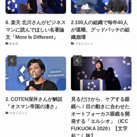
6. 楽天 北川さんがビジネス
2.100人の組織で毎年40人
マンに読んでほしい名著論
が退職、グッドパッチの組
文「More Is Different」
織崩壊
生き方
マネジメント
2. COTEN深井さんが解説
見るだけから、ケアする眼
「オスマン帝国の凄さ」
鏡へ！目の動きに合わせた
オートフォーカス眼鏡を開
マネジメント
発する「エルシオ」（ICC
FUKUOKA 2020）【文字
起こし版】