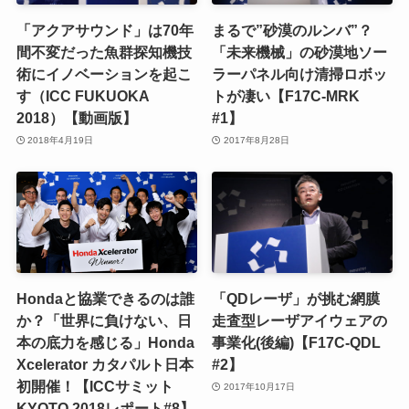
「アクアサウンド」は70年
まるで”砂漠のルンバ”？
間不変だった魚群探知機技
「未来機械」の砂漠地ソー
術にイノベーションを起こ
ラーパネル向け清掃ロボッ
す（ICC FUKUOKA
トが凄い【F17C-MRK
2018）【動画版】
#1】
2018年4月19日
2017年8月28日
Hondaと協業できるのは誰
「QDレーザ」が挑む網膜
か？「世界に負けない、日
走査型レーザアイウェアの
本の底力を感じる」Honda
事業化(後編)【F17C-QDL
Xcelerator カタパルト日本
#2】
初開催！【ICCサミット
2017年10月17日
KYOTO 2018レポート#8】