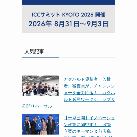
人気記事
カタパルト優勝者・入賞
者、審査員が、チャレンジ
ャーを全力応援！ カタパ
ルト必勝ワークショップ＆
公開リハーサル
【一挙公開】イノベーショ
ン政策に物申す！ – 政策
立案のキーマン x 前広島