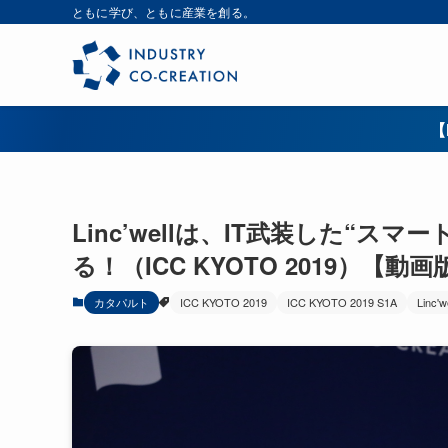
ともに学び、ともに産業を創る。
【
Linc’wellは、IT武装した“
る！（ICC KYOTO 2019）【動画
カタパルト
ICC KYOTO 2019
ICC KYOTO 2019 S1A
Linc'w