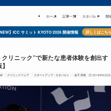
ホーム
記事一覧
カタパルト
開
NEW】ICC サミット KYOTO 2026 開催情報
詳しくはこち
スマートクリニック”で新たな患者体験を創出す
版】
ell
クリニックフォア
スタートアップ・カタパルト
金子 和真
2019年9月2