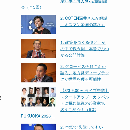
県知事・有力VC 公開討論
会（全5回）
2. COTEN深井さんが解説
「オスマン帝国の凄さ」
1. 政策をつくる側と、そ
の中で戦う側。本音でぶつ
かる公開討論
3. グロービス今野さんが
語る、地方発ディープテッ
クが世界を獲る可能性
【3/3 9:00〜 ライブ中継】
スタートアップ・カタパル
成
トに挑む気鋭の起業家10
名をご紹介！（ICC
FUKUOKA 2026）
2. 本気で”失敗してもい