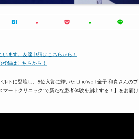
しています。友達申請はこちらから！
ネルの登録はこちらから！
パルトに登壇し、5位入賞に輝いた Linc’well 金子 和真さんのプ
装した“スマートクリニック”で新たな患者体験を創出する！】をお届け