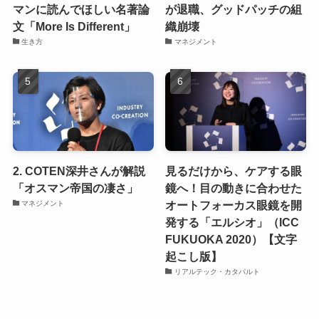
マンに読んでほしい名著論
が退職、グッドパッチの組
文「More Is Different」
織崩壊
生き方
マネジメント
2. COTEN深井さんが解説
見るだけから、ケアする眼
「オスマン帝国の凄さ」
鏡へ！目の動きに合わせた
オートフォーカス眼鏡を開
マネジメント
発する「エルシオ」（ICC
FUKUOKA 2020）【文字
起こし版】
リアルテック・カタパルト