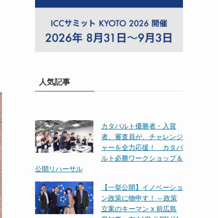
人気記事
カタパルト優勝者・入賞
者、審査員が、チャレンジ
ャーを全力応援！ カタパ
ルト必勝ワークショップ＆
公開リハーサル
【一挙公開】イノベーショ
ン政策に物申す！ – 政策
立案のキーマン x 前広島