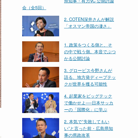
県知事・有力VC 公開討論
会（全5回）
2. COTEN深井さんが解説
「オスマン帝国の凄さ」
1. 政策をつくる側と、そ
の中で戦う側。本音でぶつ
かる公開討論
3. グロービス今野さんが
語る、地方発ディープテッ
クが世界を獲る可能性
4. 起業家をビッグテック
で働かせよ──日本サッカ
ーの「国際化」に学ぶ
2. 本気で”失敗してもい
い”と言った前・広島県知
事の県政改革