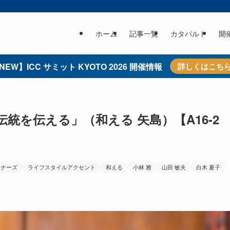
ホーム
記事一覧
カタパルト
開
NEW】ICC サミット KYOTO 2026 開催情報
詳しくはこち
統を伝える」（和える 矢島）【A16-2
トナーズ
ライフスタイルアクセント
和える
小林 雅
山田 敏夫
白木 夏子