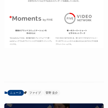
ニュース
ファイブ
菅野 圭介