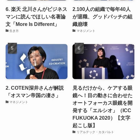
6. 楽天 北川さんがビジネス
2.100人の組織で毎年40人
マンに読んでほしい名著論
が退職、グッドパッチの組
文「More Is Different」
織崩壊
生き方
マネジメント
2. COTEN深井さんが解説
見るだけから、ケアする眼
「オスマン帝国の凄さ」
鏡へ！目の動きに合わせた
オートフォーカス眼鏡を開
マネジメント
発する「エルシオ」（ICC
FUKUOKA 2020）【文字
起こし版】
リアルテック・カタパルト