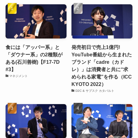
食には「アッパー系」と
発売初日で売上1億円!
「ダウナー系」の2種類が
YouTube番組から生まれた
ある(石川善樹)【F17-7D
ブランド「cadre（カド
#3】
レ）」は消費者と共に“求
められる家電”を作る（ICC
マネジメント
KYOTO 2022）
D2C & サブスク カタパルト