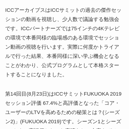
ICCアーカイブスはICCサミットの過去の傑作セッ
シ
ョンの動画を視聴し、少人数で議論する勉強会
です。IC
Cパートナーズでは75インチの4Kテレビ
の環境で本番
同様の臨場感のある環境でセッショ
ン動画の視聴を行いま
す。実際に何度かトライア
ルで行った結果、本番同様に深
い学ぶ機会となる
ことがわかり、公式プログラムとして本
格スター
トすることになりました。
第14回目(8月23日)はICCサミットFUKUOK
A 2019
セッション評価 67.4%と高評価となった「コア・
ユーザーのLTVを
高めるための秘策とは？(シーズ
ン2)」(FUKUOK
A 2019)です。シーズン1とシーズ