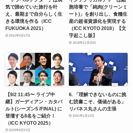
気で諦めていた旅行を叶
胞培養で「純肉(クリーンミ
え、最期まで自分らしく生
ート)」を創り出し、食糧生
きる環境を作る（ICC
産の超省資源化を実現する
FUKUOKA 2021）
（ICC KYOTO 2018）【文
字起こし版】
2021年5月17日
2018年11月15日
【9/2 11:45〜 ライブ中
6. 「理解できないものに挑
継】ガーディアン・カタパ
む読書こそ、価値がある」
ルト(シーズン5 /FINAL) に
リバネス丸さんの主張
登壇する8名をご紹介！
2021年1月12日
（ICC KYOTO 2025）
2025年8月21日