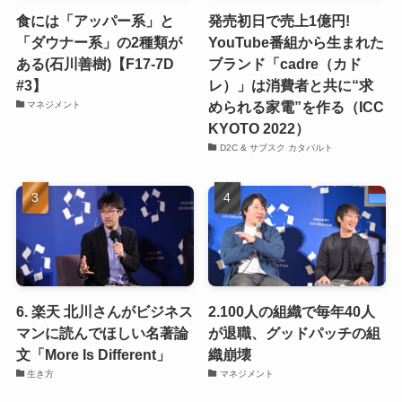
食には「アッパー系」と
発売初日で売上1億円!
「ダウナー系」の2種類が
YouTube番組から生まれた
ある(石川善樹)【F17-7D
ブランド「cadre（カド
#3】
レ）」は消費者と共に“求
められる家電”を作る（ICC
マネジメント
KYOTO 2022）
D2C & サブスク カタパルト
6. 楽天 北川さんがビジネス
2.100人の組織で毎年40人
マンに読んでほしい名著論
が退職、グッドパッチの組
文「More Is Different」
織崩壊
生き方
マネジメント