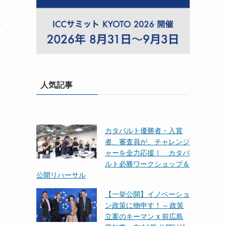
人気記事
カタパルト優勝者・入賞
者、審査員が、チャレンジ
ャーを全力応援！ カタパ
ルト必勝ワークショップ＆
公開リハーサル
【一挙公開】イノベーショ
ン政策に物申す！ – 政策
立案のキーマン x 前広島