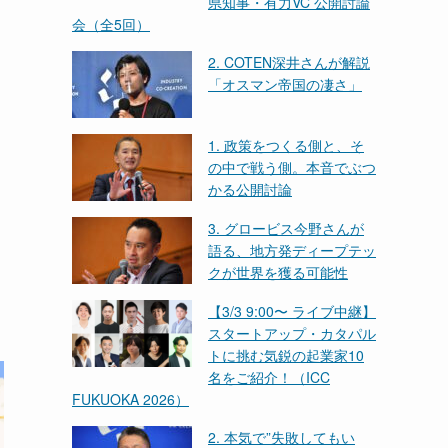
県知事・有力VC 公開討論
会（全5回）
2. COTEN深井さんが解説
「オスマン帝国の凄さ」
1. 政策をつくる側と、そ
の中で戦う側。本音でぶつ
かる公開討論
3. グロービス今野さんが
語る、地方発ディープテッ
クが世界を獲る可能性
【3/3 9:00〜 ライブ中継】
スタートアップ・カタパル
トに挑む気鋭の起業家10
名をご紹介！（ICC
FUKUOKA 2026）
2. 本気で”失敗してもい