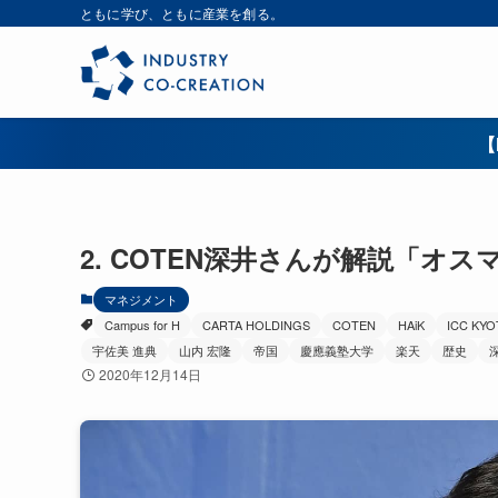
ともに学び、ともに産業を創る。
【
2. COTEN深井さんが解説「オ
マネジメント
Campus for H
CARTA HOLDINGS
COTEN
HAiK
ICC KYO
宇佐美 進典
山内 宏隆
帝国
慶應義塾大学
楽天
歴史
2020年12月14日