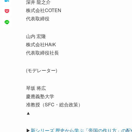
深井 龍之介
株式会社COTEN
代表取締役
山内 宏隆
株式会社HAiK
代表取締役社長
(モデレーター)
琴坂 将広
慶應義塾大学
准教授（SFC・総合政策）
▲
▶
新シリーズ 歴史から学ぶ「帝国の作り方」の配