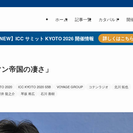
ホーム
記事一覧
カタパルト
開
NEW】ICC サミット KYOTO 2026 開催情報
詳しくはこち
スマン帝国の凄さ」
TO 2020
ICC KYOTO 2020 S5B
VOYAGE GROUP
コテンラジオ
北川 拓也
深井 龍之介
琴坂 将広
石川 善樹