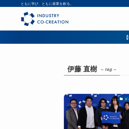
ともに学び、ともに産業を創る。
【
伊藤 直樹
– tag –
ダ