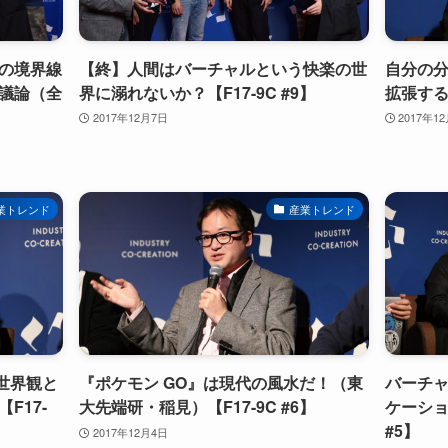
の境界線
【終】人間はバーチャルという快楽の世
自分の
議論（全
界に溺れないか？【F17-9C #9】
拡張する
2017年12月7日
2017年1
業トレンド
産業トレンド
世界観と
『ポケモン GO』は現代の風水だ！（東
バーチ
F17-
大先端研・稲見）【F17-9C #6】
ケーショ
#5】
2017年12月4日