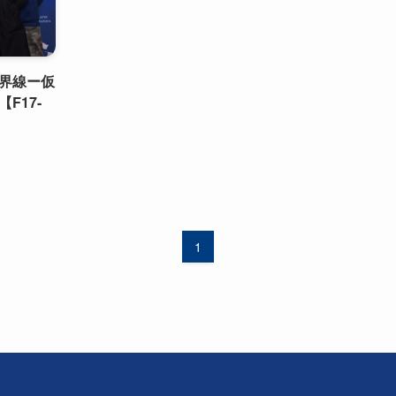
界線ー仮
F17-
1