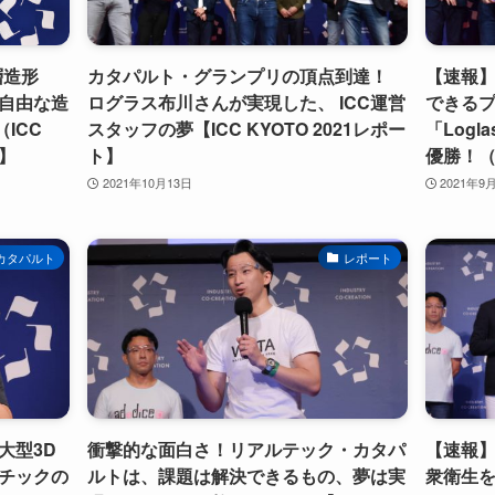
層造形
カタパルト・グランプリの頂点到達！
【速報
自由な造
ログラス布川さんが実現した、 ICC運営
できる
（ICC
スタッフの夢【ICC KYOTO 2021レポー
「Log
版】
ト】
優勝！（I
2021年10月13日
2021年9
カタパルト
レポート
大型3D
衝撃的な面白さ！リアルテック・カタパ
【速報】
チックの
ルトは、課題は解決できるもの、夢は実
衆衛生を