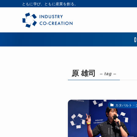
ともに学び、ともに産業を創る。
【
原 雄司
– tag –
カタパルト・