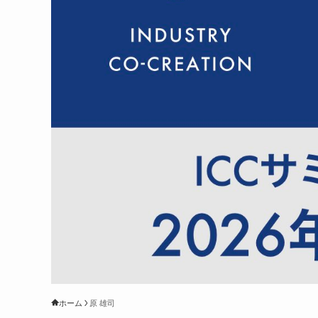
ホーム
原 雄司