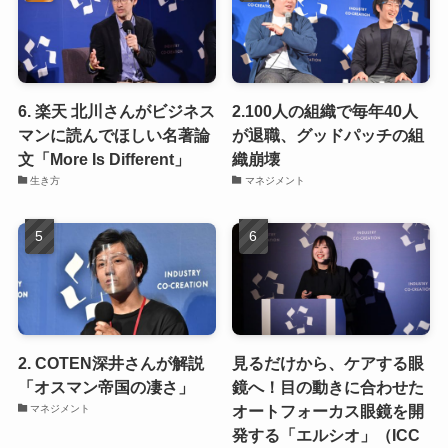
6. 楽天 北川さんがビジネス
2.100人の組織で毎年40人
マンに読んでほしい名著論
が退職、グッドパッチの組
文「More Is Different」
織崩壊
生き方
マネジメント
2. COTEN深井さんが解説
見るだけから、ケアする眼
「オスマン帝国の凄さ」
鏡へ！目の動きに合わせた
オートフォーカス眼鏡を開
マネジメント
発する「エルシオ」（ICC