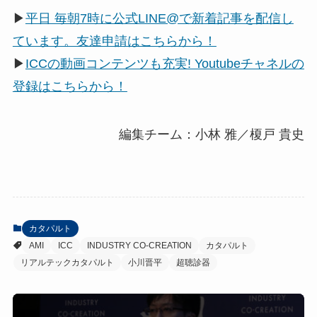
▶
平日 毎朝7時に公式LINE@で新着記事を配信し
ています。友達申請はこちらから！
▶
ICCの動画コンテンツも充実! Youtubeチャネルの
登録はこちらから！
編集チーム：小林 雅／榎戸 貴史
カタパルト
AMI
ICC
INDUSTRY CO-CREATION
カタパルト
リアルテックカタパルト
小川晋平
超聴診器