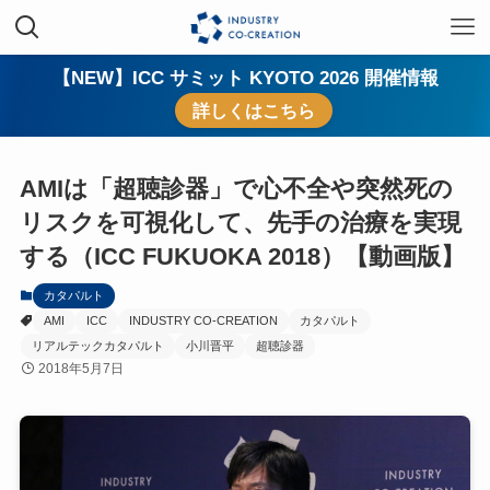
【NEW】ICC サミット KYOTO 2026 開催情報
詳しくはこちら
AMIは「超聴診器」で心不全や突然死の
リスクを可視化して、先手の治療を実現
する（ICC FUKUOKA 2018）【動画版】
カタパルト
AMI
ICC
INDUSTRY CO-CREATION
カタパルト
リアルテックカタパルト
小川晋平
超聴診器
2018年5月7日