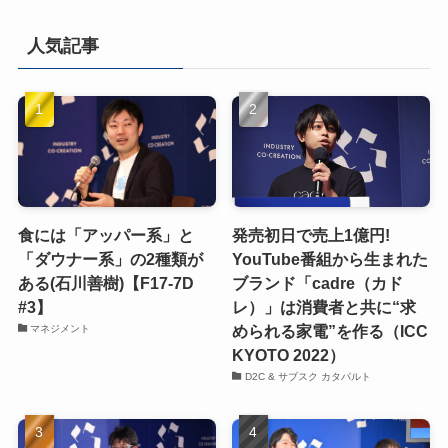
人気記事
食には「アッパー系」と
発売初日で売上1億円!
「ダウナー系」の2種類が
YouTube番組から生まれた
ある(石川善樹)【F17-7D
ブランド「cadre（カド
#3】
レ）」は消費者と共に“求
められる家電”を作る（ICC
マネジメント
KYOTO 2022）
D2C & サブスク カタパルト