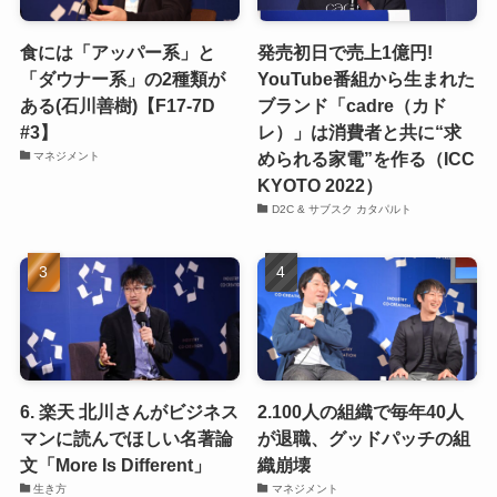
食には「アッパー系」と
発売初日で売上1億円!
「ダウナー系」の2種類が
YouTube番組から生まれた
ある(石川善樹)【F17-7D
ブランド「cadre（カド
#3】
レ）」は消費者と共に“求
められる家電”を作る（ICC
マネジメント
KYOTO 2022）
D2C & サブスク カタパルト
6. 楽天 北川さんがビジネス
2.100人の組織で毎年40人
マンに読んでほしい名著論
が退職、グッドパッチの組
文「More Is Different」
織崩壊
生き方
マネジメント