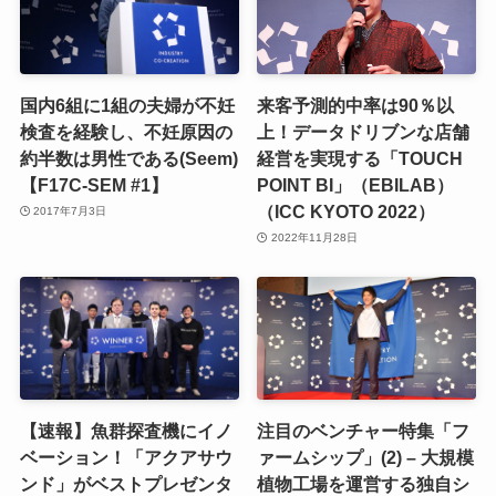
国内6組に1組の夫婦が不妊
来客予測的中率は90％以
検査を経験し、不妊原因の
上！データドリブンな店舗
約半数は男性である(Seem)
経営を実現する「TOUCH
【F17C-SEM #1】
POINT BI」（EBILAB）
（ICC KYOTO 2022）
2017年7月3日
2022年11月28日
【速報】魚群探査機にイノ
注目のベンチャー特集「フ
ベーション！「アクアサウ
ァームシップ」(2) – 大規模
ンド」がベストプレゼンタ
植物工場を運営する独自シ