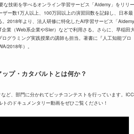
要な技術を学べるオンライン学習サービス「Aidemy」をリリ
ユーザー数1万人以上、100万回以上の演習回数を記録し、日本最
2018年より、法人研修に特化したAI学習サービス「Aidem
、IT企業（Web系企業やSIer）などで利用さる。さらに、早稲田
Iプログラミング実践授業の講師も担当。著書に『人工知能プロ
/2018年）。
アップ・カタパルトとは何か？
クなど、部門に分かれてピッチコンテストを行っています。ICC
カタパルトのドキュメンタリー動画をぜひご覧ください！