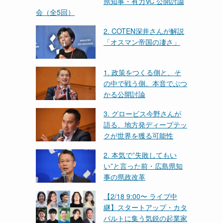
県知事・有力VC 公開討論
会（全5回）
2. COTEN深井さんが解説
「オスマン帝国の凄さ」
1. 政策をつくる側と、そ
の中で戦う側。本音でぶつ
かる公開討論
3. グロービス今野さんが
語る、地方発ディープテッ
クが世界を獲る可能性
2. 本気で”失敗してもい
い”と言った前・広島県知
事の県政改革
【2/18 9:00〜 ライブ中
継】スタートアップ・カタ
パルトに集う気鋭の起業家