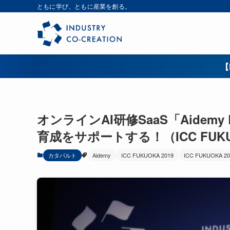
ともに学び、ともに産業を創る。
【
オンラインAI研修SaaS「Aidemy
育成をサポートする！（ICC FUKU
カタパルト
Aidemy
ICC FUKUOKA 2019
ICC FUKUOKA 20