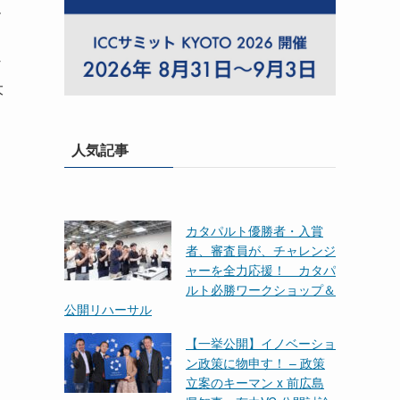
ー
y
大
人気記事
カタパルト優勝者・入賞
者、審査員が、チャレンジ
ャーを全力応援！ カタパ
ルト必勝ワークショップ＆
公開リハーサル
【一挙公開】イノベーショ
ン政策に物申す！ – 政策
立案のキーマン x 前広島