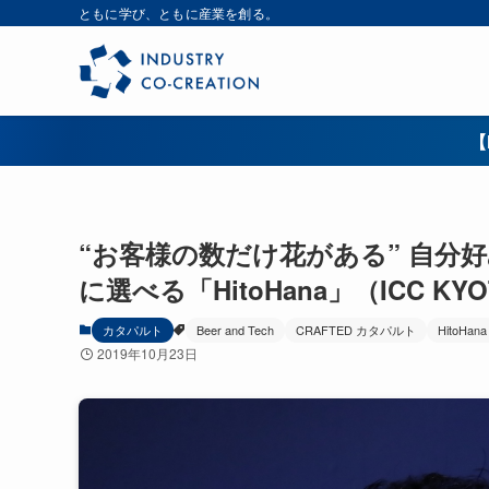
ともに学び、ともに産業を創る。
【
“お客様の数だけ花がある” 自分
に選べる「HitoHana」（ICC KY
カタパルト
Beer and Tech
CRAFTED カタパルト
HitoHana
2019年10月23日