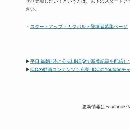
ぜひ登壇したい！という方は、以下のスタートア
さい。
・
スタートアップ・カタパルト登壇者募集ページ
▶
平日 毎朝7時に公式LINE@で新着記事を配信
▶
ICCの動画コンテンツも充実! ICCのYoutub