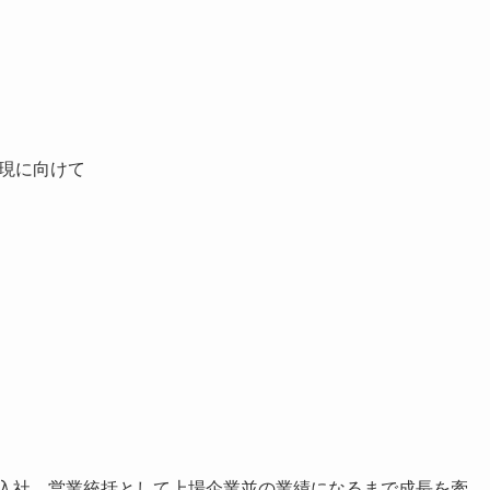
の実現に向けて
に入社、営業統括として上場企業並の業績になるまで成長を牽