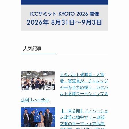
人気記事
カタパルト優勝者・入賞
者、審査員が、チャレンジ
ャーを全力応援！ カタパ
ルト必勝ワークショップ＆
公開リハーサル
【一挙公開】イノベーショ
ン政策に物申す！ – 政策
立案のキーマン x 前広島