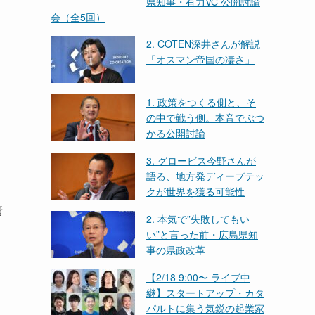
県知事・有力VC 公開討論
会（全5回）
2. COTEN深井さんが解説
「オスマン帝国の凄さ」
1. 政策をつくる側と、そ
の中で戦う側。本音でぶつ
かる公開討論
3. グロービス今野さんが
語る、地方発ディープテッ
クが世界を獲る可能性
靖
2. 本気で”失敗してもい
い”と言った前・広島県知
事の県政改革
【2/18 9:00〜 ライブ中
継】スタートアップ・カタ
パルトに集う気鋭の起業家