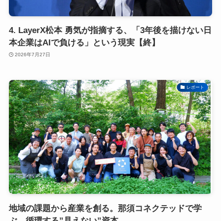
4. LayerX松本 勇気が指摘する、「3年後を描けない日
本企業はAIで負ける」という現実【終】
2026年7月27日
レポート
地域の課題から産業を創る。那須コネクテッドで学
ぶ、循環する”見えない”資本