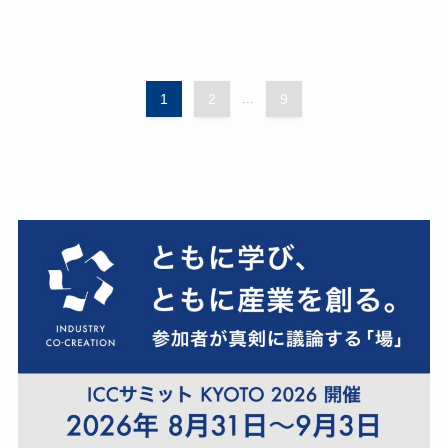
1
2
...
9