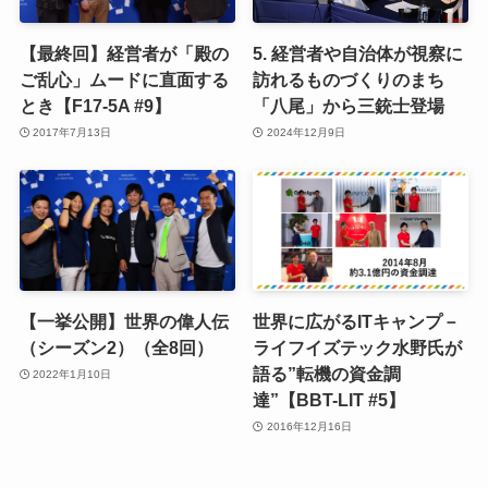
【最終回】経営者が「殿の
5. 経営者や自治体が視察に
ご乱心」ムードに直面する
訪れるものづくりのまち
とき【F17-5A #9】
「八尾」から三銃士登場
2017年7月13日
2024年12月9日
【一挙公開】世界の偉人伝
世界に広がるITキャンプ－
（シーズン2）（全8回）
ライフイズテック水野氏が
語る”転機の資金調
2022年1月10日
達”【BBT-LIT #5】
2016年12月16日