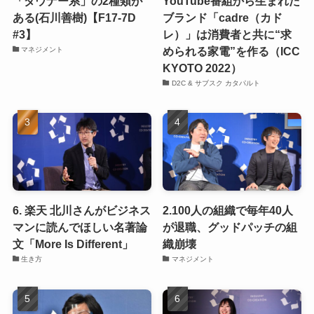
「ダウナー系」の2種類が
YouTube番組から生まれた
ある(石川善樹)【F17-7D
ブランド「cadre（カド
#3】
レ）」は消費者と共に“求
められる家電”を作る（ICC
マネジメント
KYOTO 2022）
D2C & サブスク カタパルト
6. 楽天 北川さんがビジネス
2.100人の組織で毎年40人
マンに読んでほしい名著論
が退職、グッドパッチの組
文「More Is Different」
織崩壊
生き方
マネジメント