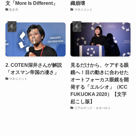
文「More Is Different」
織崩壊
生き方
マネジメント
2. COTEN深井さんが解説
見るだけから、ケアする眼
「オスマン帝国の凄さ」
鏡へ！目の動きに合わせた
オートフォーカス眼鏡を開
マネジメント
発する「エルシオ」（ICC
FUKUOKA 2020）【文字
起こし版】
リアルテック・カタパルト