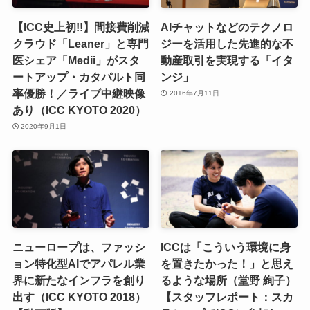
【ICC史上初!!】間接費削減
AIチャットなどのテクノロ
クラウド「Leaner」と専門
ジーを活用した先進的な不
医シェア「Medii」がスタ
動産取引を実現する「イタ
ートアップ・カタパルト同
ンジ」
率優勝！／ライブ中継映像
2016年7月11日
あり（ICC KYOTO 2020）
2020年9月1日
ニューロープは、ファッシ
ICCは「こういう環境に身
ョン特化型AIでアパレル業
を置きたかった！」と思え
界に新たなインフラを創り
るような場所（堂野 絢子）
出す（ICC KYOTO 2018）
【スタッフレポート：スカ