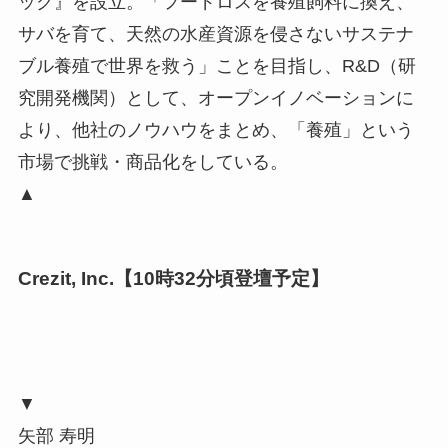
HP |
STARTUP DB
1974年大阪生まれ。20代でオーストラリアに、料
理修行のため現地寿司チェーン店に就職。24歳で
工場長、その後スーパーバイザーへ。入社当時2店
舗のお店を、2年間で13店舗まで拡大し成功する
が、日本での可能性に賭け、26歳に帰国。2004年
居酒屋「笑とり」をオープン。居酒屋で大人気だ
った「鯖寿司」をきっかけに、2007年さば寿司を
製造・販売するさば寿司専門店『鯖や』を設立。
2014年にクラウドファンディングで、さば料理専
門店『SABAR』をオープン。2017年には、さばの
海面養殖などを手掛ける『フィッシュ・バイオテ
ック』を設立。「フードロスを養殖飼料に換え、