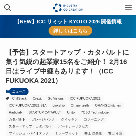
【NEW】ICC サミット KYOTO 2026 開催情報
詳しくはこちら
【予告】スタートアップ・カタパルトに
集う気鋭の起業家15名をご紹介！ 2月16
日はライブ中継もあります！（ICC
FUKUOKA 2021）
ニュース
ChillStack
Crezit
Go Visions
ICC FUKUOKA 2021
ICC FUKUOKA 2021 S1A
Linkship
Oh my teeth
ORANGE kitchen
Radiotalk
STARTUP CATAPULT
Unito
YOJO Technologie
カタパルト
ガレージバンク
クイッキン
コラーニング
スタートアップ・カタパルト
パートナーサクセス
フィッシュ・バイオテック
ミラーフィット
井上 佳央里
右田 孝宣