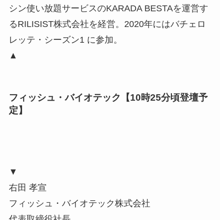
中国生まれ、中国育ち。日本で一番日本語のうま
い中国人を目指して日々精進。2014年大手総合商
社を脱サラして、現在、中国で国際貿易・物流会
社の経営に加え、日本ではスマートミラーを使っ
て自宅で本格的なオンラインフィットネスを提供
するミラーフィット株式会社と、定額29800円でパ
ーソナルトレーニング、セルフエステ、有酸素マ
シン使い放題サービスのKARADA BESTAを運営す
るRILISIST株式会社を経営。2020年にはバチェロ
レッテ・シーズン1 に参加。
▲
フィッシュ・バイオテック【10時25分頃登壇予
定】