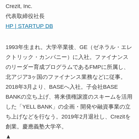
サバを育て、天然の水産資源を侵さないサステナ
ブル養殖で世界を救う」ことを目指し、R&D（研
究開発機関）として、オープンイノベーションに
より、他社のノウハウをまとめ、「養殖」という
市場で挑戦・商品化をしている。
▲
Crezit, Inc.【10時32分頃登壇予定】