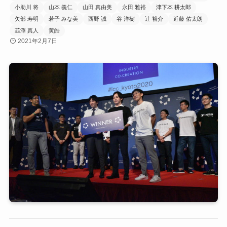
小助川 将
山本 義仁
山田 真由美
永田 雅裕
津下本 耕太郎
矢部 寿明
若子 みな美
西野 誠
谷 洋樹
辻 裕介
近藤 佑太朗
韮澤 真人
黄皓
2021年2月7日