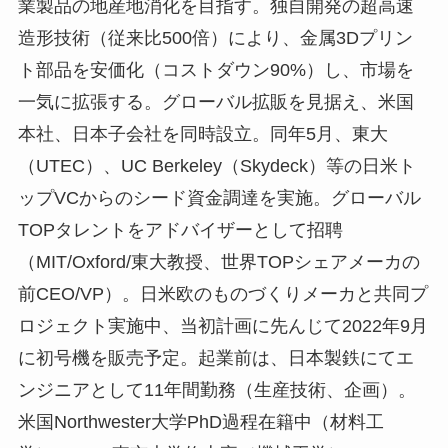
業製品の地産地消化を目指す。独自開発の超高速
造形技術（従来比500倍）により、金属3Dプリン
ト部品を安価化（コストダウン90%）し、市場を
一気に拡張する。グローバル拡販を見据え、米国
本社、日本子会社を同時設立。同年5月、東大
（UTEC）、UC Berkeley（Skydeck）等の日米ト
ップVCからのシード資金調達を実施。グローバル
TOPタレントをアドバイザーとして招聘
（MIT/Oxford/東大教授、世界TOPシェアメーカの
前CEO/VP）。日米欧のものづくりメーカと共同プ
ロジェクト実施中、当初計画に先んじて2022年9月
に初号機を販売予定。起業前は、日本製鉄にてエ
ンジニアとして11年間勤務（生産技術、企画）。
米国Northwester大学PhD過程在籍中（材料工