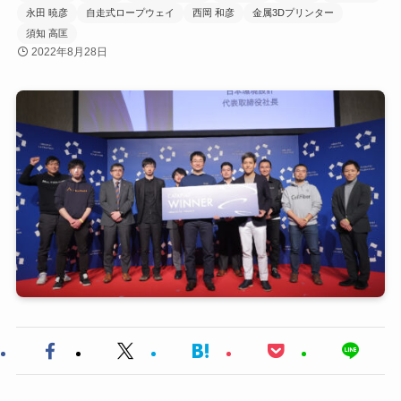
永田 暁彦
自走式ロープウェイ
西岡 和彦
金属3Dプリンター
須知 高匡
2022年8月28日