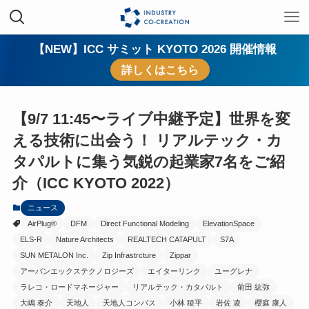
【NEW】ICC サミット KYOTO 2026 開催情報
詳しくはこちら
【9/7 11:45〜ライブ中継予定】世界を変
える技術に出会う！ リアルテック・カ
タパルトに集う気鋭の起業家7名をご紹
介（ICC KYOTO 2022）
ニュース
AirPlug®
DFM
Direct Functional Modeling
ElevationSpace
ELS-R
Nature Architects
REALTECH CATAPULT
S7A
SUN METALON Inc.
Zip Infrastrcture
Zippar
アーバンエックステクノロジーズ
エイターリンク
ユーグレナ
ラレコ・ロードマネージャー
リアルテック・カタパルト
前田 紘弥
大嶋 泰介
天地人
天地人コンパス
小林 稜平
岩佐 凌
櫻庭 康人