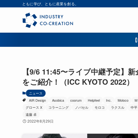
ともに学び、ともに産業を創る。
【
【9/6 11:45〜ライブ中継予定
をご紹介！（ICC KYOTO 2022）
ニュース
AIR Design
Asobica
coorum
Helpfeel
Inc.
Moloco
M
グロース X
コラーニング
ノバセル
モロコ
ラクスル
中平
遠藤 卓
2022年8月29日