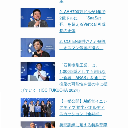
本
2. ARR700万ドルが1年で
2億ドルに──「SaaSの
死」を超えるVertical AI成
長の正体
2. COTEN深井さんが解説
「オスマン帝国の凄さ」
「石川樹脂工業」は、
1,000回落としても割れな
い食器「ARAS」を通して
樹脂の可能性を世の中に拡
げていく（ICC FUKUOKA 2024）
【一挙公開】AI経営イニシ
アティブ 前半パネルディ
スカッション（全4回）
拷問訓練に耐える特殊部隊