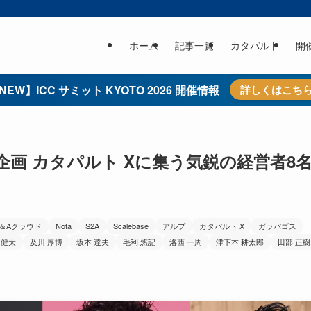
ホーム
記事一覧
カタパルト
開
NEW】ICC サミット KYOTO 2026 開催情報
詳しくはこち
】新企画 カタパルト Xに集う気鋭の経営者8
＆Aクラウド
Nota
S2A
Scalebase
アルプ
カタパルト X
ガラパゴス
 健太
及川 厚博
坂本 達夫
毛利 悠記
洛西 一周
津下本 耕太郎
田部 正樹