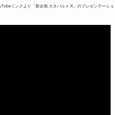
ouTubeリンクより「新企画 カタパルト X」のプレゼンテーショ