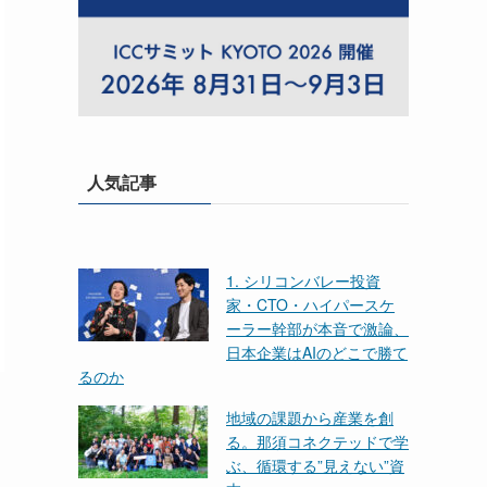
人気記事
1. シリコンバレー投資
家・CTO・ハイパースケ
ーラー幹部が本音で激論、
日本企業はAIのどこで勝て
るのか
地域の課題から産業を創
る。那須コネクテッドで学
ぶ、循環する”見えない”資