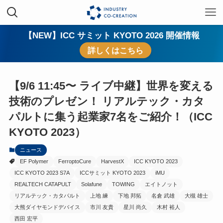
【NEW】ICC サミット KYOTO 2026 開催情報
詳しくはこちら
【9/6 11:45〜 ライブ中継】世界を変える
技術のプレゼン！ リアルテック・カタ
パルトに集う起業家7名をご紹介！（ICC
KYOTO 2023）
ニュース
EF Polymer
FerroptoCure
HarvestX
ICC KYOTO 2023
ICC KYOTO 2023 S7A
ICCサミット KYOTO 2023
iMU
REALTECH CATAPULT
Solafune
TOWING
エイトノット
リアルテック・カタパルト
上地 練
下地 邦拓
名倉 武雄
大槻 雄士
大熊ダイヤモンドデバイス
市川 友貴
星川 尚久
木村 裕人
西田 宏平