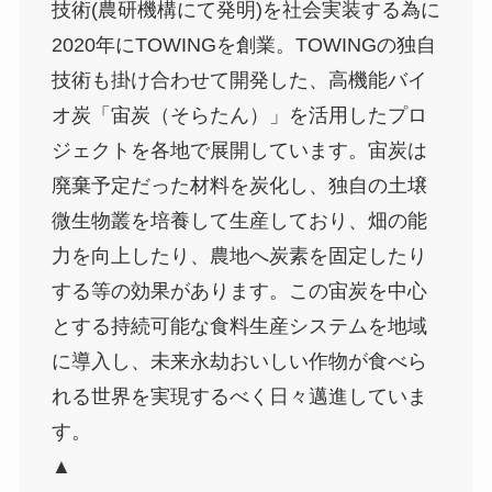
技術(農研機構にて発明)を社会実装する為に
2020年にTOWINGを創業。TOWINGの独自
技術も掛け合わせて開発した、高機能バイ
オ炭「宙炭（そらたん）」を活用したプロ
ジェクトを各地で展開しています。宙炭は
廃棄予定だった材料を炭化し、独自の土壌
微生物叢を培養して生産しており、畑の能
力を向上したり、農地へ炭素を固定したり
する等の効果があります。この宙炭を中心
とする持続可能な食料生産システムを地域
に導入し、未来永劫おいしい作物が食べら
れる世界を実現するべく日々邁進していま
す。
▲