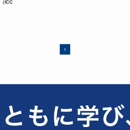
（ICC
1