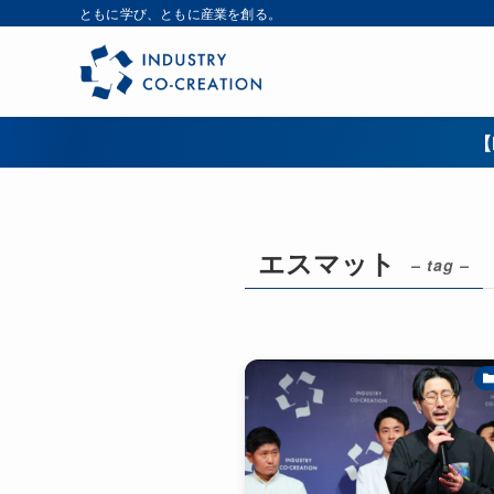
ともに学び、ともに産業を創る。
【
エスマット
– tag –