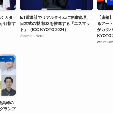
抱くカタ
IoT重量計でリアルタイムに在庫管理、
【速報
が目指す
日本式の製造DXを推進する「エスマッ
るアート
ト」（ICC KYOTO 2024）
がカタパ
KYOTO 
2024年10月21日
2024年9
ニュース
C最高峰の
グランプ