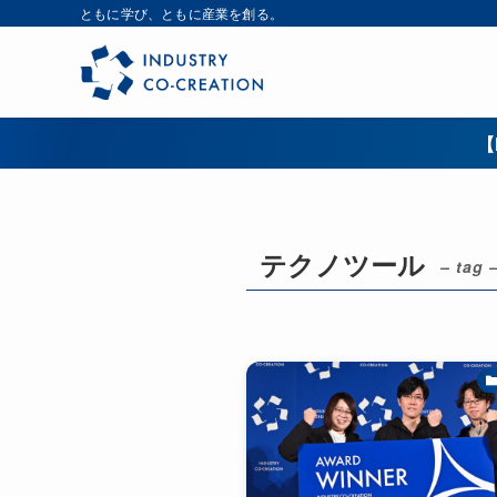
ともに学び、ともに産業を創る。
【
テクノツール
– tag 