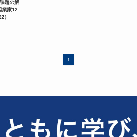
会課題の解
起業家12
22）
1