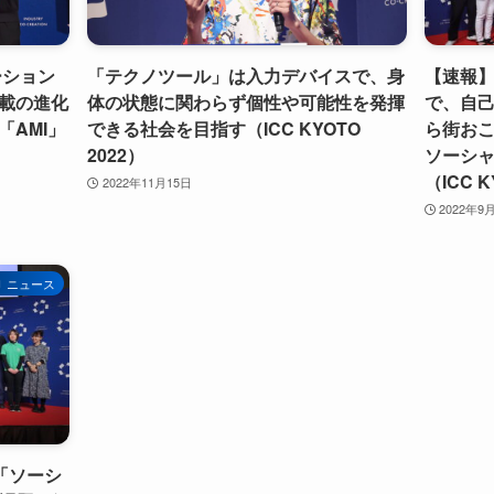
ーション
「テクノツール」は入力デバイスで、身
【速報
搭載の進化
体の状態に関わらず個性や可能性を発揮
で、自
AMI」
できる社会を目指す（ICC KYOTO
ら街お
2022）
ソーシ
（ICC K
2022年11月15日
2022年9
ニュース
】「ソーシ