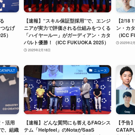
る
【速報】“スキル保証型採用”で、エンジ
【2/18
につなげ
ニアが実力で評価される仕組みをつくる
ン・カタ
025）
「ハイヤールー」がガーディアン・カタ
（ICC F
パルト優勝！（ICC FUKUOKA 2025）
2025年2
2025年2月18日
 CATAPULT
ニュース
積・活用
【速報】どんな質問にも答えるFAQシス
【予告】 S
で、組織
テム「Helpfeel」のNotaがSaaS
CATA