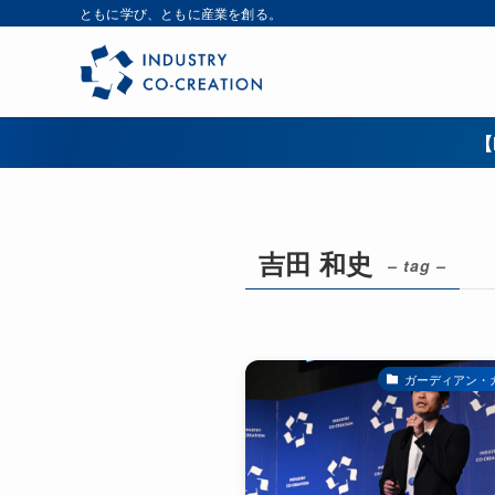
ともに学び、ともに産業を創る。
【
吉田 和史
– tag –
ガーディアン・