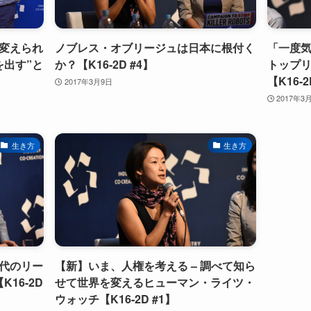
変えられ
ノブレス・オブリージュは日本に根付く
「一度
を出す”と
か？【K16-2D #4】
トップ
【K16-2
2017年3月9日
2017年3
生き方
生き方
代のリー
【新】いま、人権を考える – 調べて知ら
16-2D
せて世界を変えるヒューマン・ライツ・
ウォッチ【K16-2D #1】