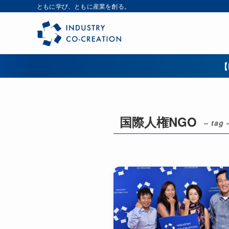
ともに学び、ともに産業を創る。
【
国際人権NGO
– tag 