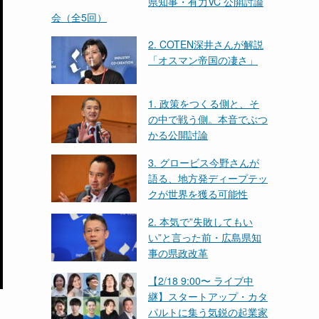
県知事・有力VC 公開討論
会（全5回）
2. COTEN深井さんが解説
「オスマン帝国の凄さ」
1. 政策をつくる側と、そ
の中で戦う側。本音でぶつ
かる公開討論
3. グロービス今野さんが
語る、地方発ディープテッ
クが世界を獲る可能性
2. 本気で”失敗してもい
い”と言った前・広島県知
事の県政改革
【2/18 9:00〜 ライブ中
継】スタートアップ・カタ
パルトに集う気鋭の起業家