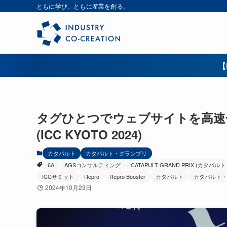
ともに学び、ともに産業を創る。
【
タグひとつでウェブサイトを高速化
(ICC KYOTO 2024)
カタパルト
カタパルト・グランプリ
6A
AGSコンサルティング
CATAPULT GRAND PRIX (カタパ
ICCサミット
Repro
Repro Booster
カタパルト
カタパルト・
2024年10月23日