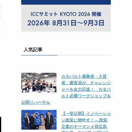
人気記事
カタパルト優勝者・入賞
者、審査員が、チャレンジ
ャーを全力応援！ カタパ
ルト必勝ワークショップ＆
公開リハーサル
【一挙公開】イノベーショ
ン政策に物申す！ – 政策
立案のキーマン x 前広島