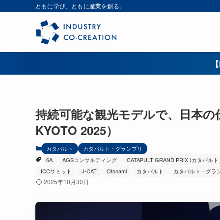
ともに学び、ともに産業を創る。
【
持続可能な観光モデルで、日本の伝統
KYOTO 2025）
カタパルト
カタパルト・グランプリ
6A
AGSコンサルティング
CATAPULT GRAND PRIX (カタパ
ICCサミット
J-CAT
Otonami
カタパルト
カタパルト・グラ
2025年10月30日