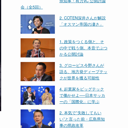
県知事・有力VC 公開討論
会（全5回）
2. COTEN深井さんが解説
「オスマン帝国の凄さ」
1. 政策をつくる側と、そ
の中で戦う側。本音でぶつ
かる公開討論
3. グロービス今野さんが
語る、地方発ディープテッ
クが世界を獲る可能性
4. 起業家をビッグテック
で働かせよ──日本サッカ
ーの「国際化」に学ぶ
2. 本気で”失敗してもい
い”と言った前・広島県知
事の県政改革