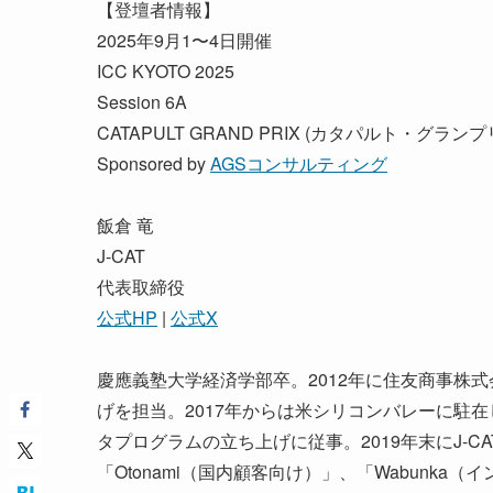
【登壇者情報】
2025年9月1〜4日開催
ICC KYOTO 2025
Session 6A
CATAPULT GRAND PRIX (カタパルト・グランプ
Sponsored by
AGSコンサルティング
飯倉 竜
J-CAT
代表取締役
公式HP
|
公式X
慶應義塾大学経済学部卒。2012年に住友商事株
げを担当。2017年からは米シリコンバレーに駐
タプログラムの立ち上げに従事。2019年末にJ-
「Otonami（国内顧客向け）」、「Wabunk