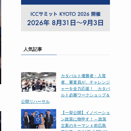
人気記事
カタパルト優勝者・入賞
者、審査員が、チャレンジ
ャーを全力応援！ カタパ
ルト必勝ワークショップ＆
公開リハーサル
【一挙公開】イノベーショ
ン政策に物申す！ – 政策
立案のキーマン x 前広島