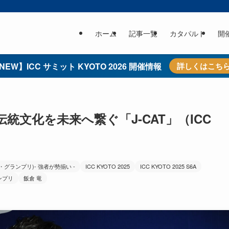
ホーム
記事一覧
カタパルト
開
NEW】ICC サミット KYOTO 2026 開催情報
詳しくはこち
文化を未来へ繋ぐ「J-CAT」（ICC
ルト・グランプリ)- 強者が勢揃い -
ICC KYOTO 2025
ICC KYOTO 2025 S6A
ンプリ
飯倉 竜