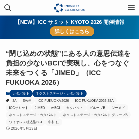
【NEW】ICC サミット KYOTO 2026 開催情報
詳しくはこちら
“閉じ込めの状態”にある人の意思伝達を
負担の少ないBCIで実現し、心をつなぐ
未来をつくる「JiMED」（ICC
FUKUOKA 2026）
カタパルト
ネクストステージ・カタパルト
3A
EVeM
ICC FUKUOKA 2026
ICC FUKUOKA 2026 S3A
ICCサミット
JIMED
wiBCI
カタパルト
グループB
ジーメド
ネクストステージ・カタパルト
ネクストステージ・カタパルト グループB
ワイヤレス植込型BCI
中村 仁
2026年5月13日